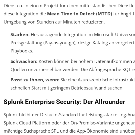
Diensten. In einem Projekt für einen mittelständischen Dienstl
diese Integration die
Mean Time to Detect (MTTD)
für Angriff
Umgebung von Stunden auf Minuten reduzieren.
Stärken:
Herausragende Integration im Microsoft-Universu
Preisgestaltung (Pay-as-you-go), riesige Katalog an vorgefer
Playbooks.
Schwächen:
Kosten können bei hohem Datenaufkommen aus
Quellen unvorhersehbar werden. Die Abfragesprache KQL er
Passt zu Ihnen, wenn:
Sie eine Azure-zentrische Infrastru
schnellen Start mit geringem Betriebsaufwand suchen.
Splunk Enterprise Security: Der Allrounder
Splunk bleibt der De-facto-Standard für leistungsstarke Log-Ana
Splunk Cloud Platform oder der On-Premise-Variante ungeheure 
mächtige Suchsprache SPL und die App-Ökonomie sind unübertro