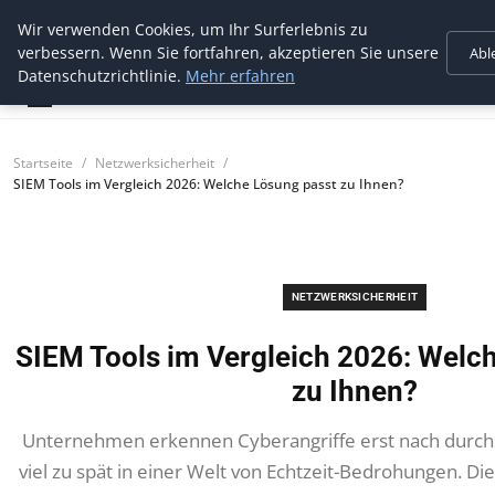
Wir verwenden Cookies, um Ihr Surferlebnis zu
cidres security
verbessern. Wenn Sie fortfahren, akzeptieren Sie unsere
Abl
Professioneller Schutz für Ihre IT
Datenschutzrichtlinie.
Mehr erfahren
Startseite
Netzwerksicherheit
SIEM Tools im Vergleich 2026: Welche Lösung passt zu Ihnen?
NETZWERKSICHERHEIT
SIEM Tools im Vergleich 2026: Welc
zu Ihnen?
Unternehmen erkennen Cyberangriffe erst nach durchs
viel zu spät in einer Welt von Echtzeit-Bedrohungen. Die