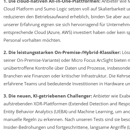
1. Die cloud-nativen All-in-One-Plattformen:
Anbieter wie M
Cloud Platform und Sumo Logic setzen voll auf Skalierbarkeit un
reduzieren den Betriebsaufwand erheblich, binden Sie aber au
unserer Erfahrung eignen sie sich hervorragend für Unternehmen
entsprechende Cloud (Azure, AWS) investiert haben oder kein sp
Personal vorhalten möchten.
2. Die leistungsstarken On-Premise-/Hybrid-Klassiker:
Lösu
seiner On-Premise-Variante) oder Micro Focus ArcSight bieten 
unübertroffene Kontrolle über Daten und Prozesse, insbesonde
Branchen wie Finanzen oder kritischer Infrastruktur. Die Kehrse
erfahrene Teams und bedeutende Investitionen in Hardware u
3. Die neuen, KI-getriebenen Challenger:
Anbieter wie Exab
aufstrebenden XDR-Plattformen (Extended Detection and Respo
Entity Behavior Analytics (UEBA) und Machine Learning, um an
manuelle Regeln zu erkennen. Nach unseren Tests sind sie beso
Insider-Bedrohungen und fortgeschrittene, langsame Angriffe (