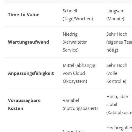
Schnell
Langsam
Time-to-Value
(Tage/Wochen)
(Monate)
Niedrig
Sehr Hoch
Wartungsaufwand
(verwalteter
(eigenes Te
Service)
nötig)
Mittel (abhängig
Sehr Hoch
Anpassungsfähigkeit
vom Cloud-
(volle
Ökosystem)
Kontrolle)
Hoch, aber
Voraussagbare
Variabel
stabil
Kosten
(nutzungsbasiert)
(Kapitalkost
Hochregulie
Cloud-first