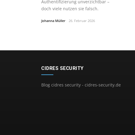
Authentifizierung unverzichtbar –
doch viele nutzen sie falsch.
Johanna Müller
26. Februar 2026
CIDRES SECURITY
Blog cidres security - cidres-security.de