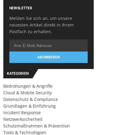
NEWSLETTER
Melden Sie sich an, um unsere
neuesten Artikel direkt in Ihrem
Postfach zu erhalten.
ABONNIEREN
KATEGORIEN
Bedrohungen & Angriffe
Cloud & Mobile Security
Datenschutz & Compliance
Grundlagen & Einführung
Incident Response
Netzwerksicherheit
Schutzmaßnahmen & Prävention
Tools & Technologien