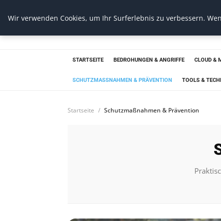
Wir verwenden Cookies, um Ihr Surferlebnis zu verbessern. Wenn
cidres security
Professioneller Schutz für Ihre IT
STARTSEITE
BEDROHUNGEN & ANGRIFFE
CLOUD & 
SCHUTZMASSNAHMEN & PRÄVENTION
TOOLS & TEC
Startseite
Schutzmaßnahmen & Prävention
Praktis