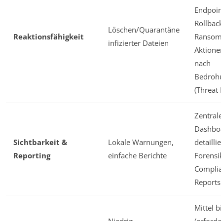
Endpoin
Rollbac
Löschen/Quarantäne
Reaktionsfähigkeit
Ransom
infizierter Dateien
Aktione
nach
Bedroh
(Threat
Zentral
Dashbo
Sichtbarkeit &
Lokale Warnungen,
detailli
Reporting
einfache Berichte
Forensi
Compli
Reports
Mittel 