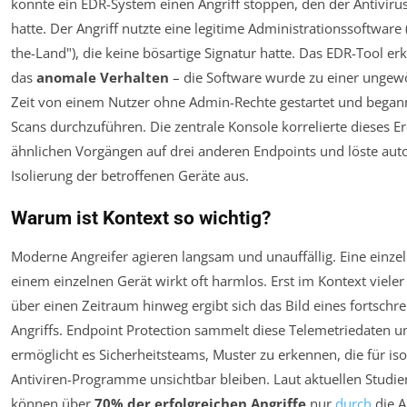
konnte ein EDR-System einen Angriff stoppen, den der Antivir
hatte. Der Angriff nutzte eine legitime Administrationssoftware (
the-Land"), die keine bösartige Signatur hatte. Das EDR-Tool er
das
anomale Verhalten
– die Software wurde zu einer ungew
Zeit von einem Nutzer ohne Admin-Rechte gestartet und began
Scans durchzuführen. Die zentrale Konsole korrelierte dieses Er
ähnlichen Vorgängen auf drei anderen Endpoints und löste aut
Isolierung der betroffenen Geräte aus.
Warum ist Kontext so wichtig?
Moderne Angreifer agieren langsam und unauffällig. Eine einzel
einem einzelnen Gerät wirkt oft harmlos. Erst im Kontext viele
über einen Zeitraum hinweg ergibt sich das Bild eines fortschr
Angriffs. Endpoint Protection sammelt diese Telemetriedaten u
ermöglicht es Sicherheitsteams, Muster zu erkennen, die für iso
Antiviren-Programme unsichtbar bleiben. Laut aktuellen Studie
können über
70% der erfolgreichen Angriffe
nur
durch
die A