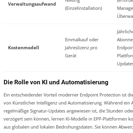
Niedrig
(erforde
Verwaltungsaufwand
(Einzelinstallation)
Manage
Überwa
Jährlich
Einmalkauf oder
Abonne
Kostenmodell
Jahreslizenz pro
Endpoint
Gerät
Plattfo
Updates
Die Rolle von KI und Automatisierung
Ein entscheidender Vorteil moderner Endpoint Protection ist die
von Künstlicher Intelligenz und Automatisierung. Während ein A
regelmäßige Signatur-Updates angewiesen ist, die Stunden ode
verzögert sein können, lernen KI-Modelle in EPP-Plattformen ko
aus globalen und lokalen Bedrohungsdaten. Sie können Abwei