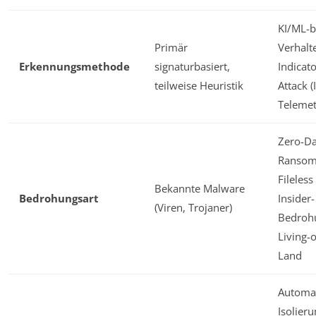
KI/ML-b
Primär
Verhalt
Erkennungsmethode
signaturbasiert,
Indicato
teilweise Heuristik
Attack (
Telemet
Zero-Da
Ransom
Fileles
Bekannte Malware
Bedrohungsart
Insider-
(Viren, Trojaner)
Bedroh
Living-o
Land
Automat
Isolier