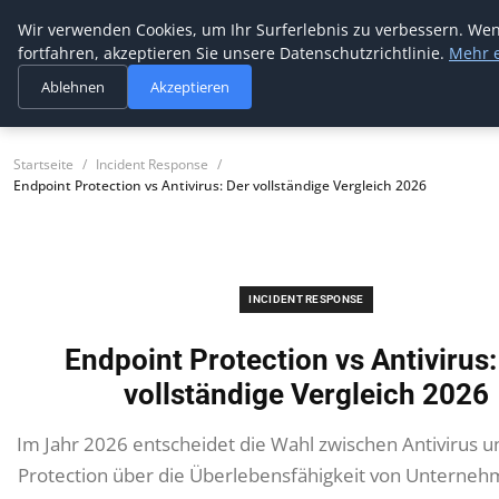
Wir verwenden Cookies, um Ihr Surferlebnis zu verbessern. Wen
cidres security
fortfahren, akzeptieren Sie unsere Datenschutzrichtlinie.
Mehr 
Professioneller Schutz für Ihre IT
Ablehnen
Akzeptieren
Startseite
Incident Response
Endpoint Protection vs Antivirus: Der vollständige Vergleich 2026
INCIDENT RESPONSE
Endpoint Protection vs Antivirus:
vollständige Vergleich 2026
Im Jahr 2026 entscheidet die Wahl zwischen Antivirus u
Protection über die Überlebensfähigkeit von Unterneh