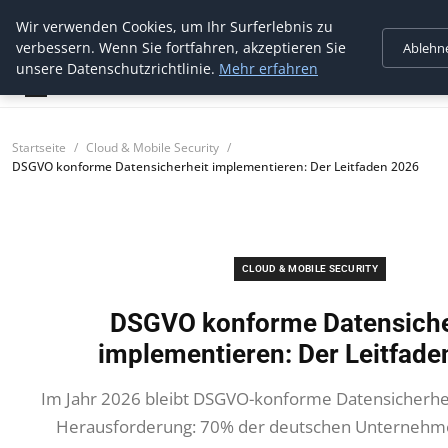
Wir verwenden Cookies, um Ihr Surferlebnis zu
cidres security
verbessern. Wenn Sie fortfahren, akzeptieren Sie
Ablehn
Professioneller Schutz für Ihre IT
unsere Datenschutzrichtlinie.
Mehr erfahren
Startseite
Cloud & Mobile Security
DSGVO konforme Datensicherheit implementieren: Der Leitfaden 2026
CLOUD & MOBILE SECURITY
DSGVO konforme Datensiche
implementieren: Der Leitfade
Im Jahr 2026 bleibt DSGVO-konforme Datensicherhe
Herausforderung: 70% der deutschen Unternehme