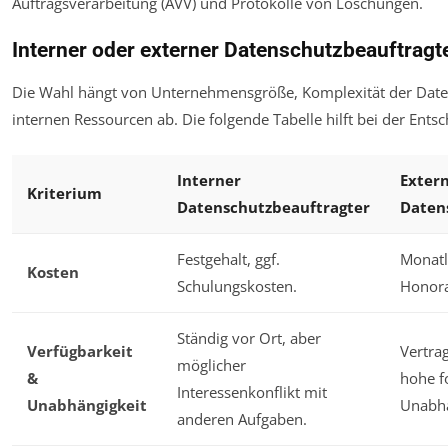
Auftragsverarbeitung (AVV) und Protokolle von Löschungen.
Interner oder externer Datenschutzbeauftragte
Die Wahl hängt von Unternehmensgröße, Komplexität der Dat
internen Ressourcen ab. Die folgende Tabelle hilft bei der Ents
Interner
Exter
Kriterium
Datenschutzbeauftragter
Daten
Festgehalt, ggf.
Monatl
Kosten
Schulungskosten.
Honora
Ständig vor Ort, aber
Verfügbarkeit
Vertrag
möglicher
&
hohe f
Interessenkonflikt mit
Unabhängigkeit
Unabhä
anderen Aufgaben.