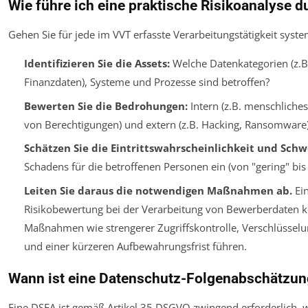
Wie führe ich eine praktische Risikoanalyse d
Gehen Sie für jede im VVT erfasste Verarbeitungstätigkeit syste
Identifizieren Sie die Assets:
Welche Datenkategorien (z.B
Finanzdaten), Systeme und Prozesse sind betroffen?
Bewerten Sie die Bedrohungen:
Intern (z.B. menschliche
von Berechtigungen) und extern (z.B. Hacking, Ransomware)
Schätzen Sie die Eintrittswahrscheinlichkeit und Sch
Schadens für die betroffenen Personen ein (von "gering" bis 
Leiten Sie daraus die notwendigen Maßnahmen ab.
Ei
Risikobewertung bei der Verarbeitung von Bewerberdaten k
Maßnahmen wie strengerer Zugriffskontrolle, Verschlüssel
und einer kürzeren Aufbewahrungsfrist führen.
Wann ist eine Datenschutz-Folgenabschätzung
Eine DSFA ist gemäß Artikel 35 DSGVO zwingend erforderlich,